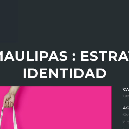
MAULIPAS : ESTRA
IDENTIDAD
CA
Br
AC
Ge
dig