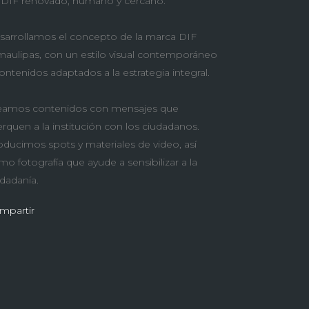
 DIF renovado, humano y cercano.
sarrollamos el concepto de la marca DIF
maulipas, con un estilo visual contemporáneo
ontenidos adaptados a la estrategia integral.
eamos contenidos con mensajes que
rquen a la institución con los ciudadanos.
oducimos spots y materiales de video, así
o fotografía que ayude a sensibilizar a la
udadanía.
mpartir