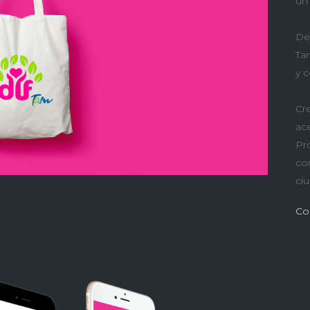
un
De
Ta
y c
Cr
ace
Pr
com
ci
Co