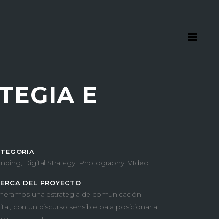
TEGIA E
TEGORIA
anding, Digital Strategy, Photography, VIdeo
ERCA DEL PROYECTO
neramos una estrategia de comunicación
ital, con un discurso sensible para posicionar a